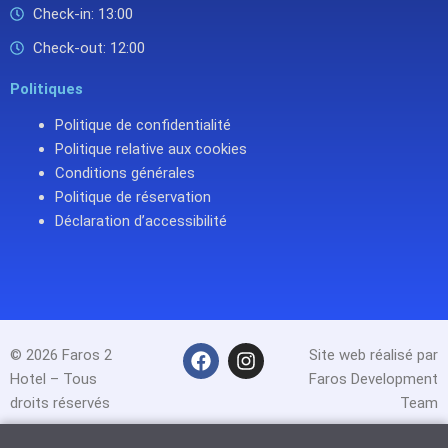
Check-in: 13:00
Check-out: 12:00
Politiques
Politique de confidentialité
Politique relative aux cookies
Conditions générales
Politique de réservation
Déclaration d’accessibilité
F
I
© 2026 Faros 2
Site web réalisé par
a
n
Hotel – Tous
Faros Development
c
s
droits réservés
Team
e
t
b
a