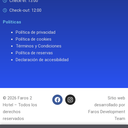
Check-in: 13:00
Check-out: 12:00
Políticas
Política de privacidad
Política de cookies
Términos y Condiciones
Política de reservas
Declaración de accesibilidad
F
I
© 2026 Faros 2
Sitio web
a
n
Hotel – Todos los
desarrollado por
c
s
derechos
Faros Development
e
t
reservados
Team
b
a
o
g